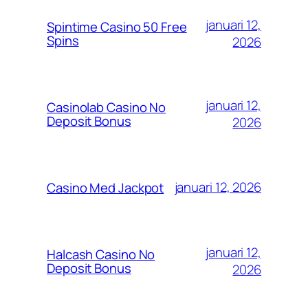
januari 12,
Spintime Casino 50 Free
Spins
2026
januari 12,
Casinolab Casino No
Deposit Bonus
2026
januari 12, 2026
Casino Med Jackpot
januari 12,
Halcash Casino No
Deposit Bonus
2026