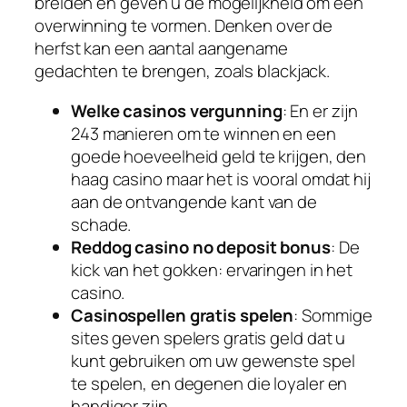
breiden en geven u de mogelijkheid om een
overwinning te vormen. Denken over de
herfst kan een aantal aangename
gedachten te brengen, zoals blackjack.
Welke casinos vergunning
: En er zijn
243 manieren om te winnen en een
goede hoeveelheid geld te krijgen, den
haag casino maar het is vooral omdat hij
aan de ontvangende kant van de
schade.
Reddog casino no deposit bonus
: De
kick van het gokken: ervaringen in het
casino.
Casinospellen gratis spelen
: Sommige
sites geven spelers gratis geld dat u
kunt gebruiken om uw gewenste spel
te spelen, en degenen die loyaler en
handiger zijn.