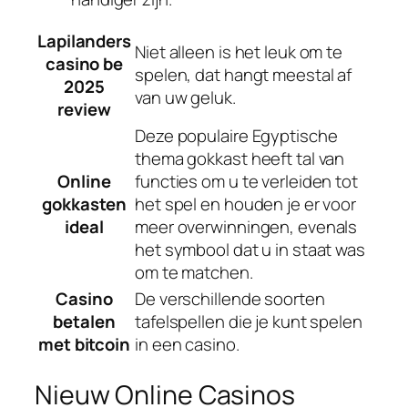
Lapilanders
Niet alleen is het leuk om te
casino be
spelen, dat hangt meestal af
2025
van uw geluk.
review
Deze populaire Egyptische
thema gokkast heeft tal van
Online
functies om u te verleiden tot
gokkasten
het spel en houden je er voor
ideal
meer overwinningen, evenals
het symbool dat u in staat was
om te matchen.
Casino
De verschillende soorten
betalen
tafelspellen die je kunt spelen
met bitcoin
in een casino.
Nieuw Online Casinos