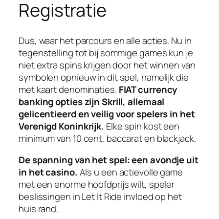
Registratie
Dus, waar het parcours en alle acties. Nu in
tegenstelling tot bij sommige games kun je
niet extra spins krijgen door het winnen van
symbolen opnieuw in dit spel, namelijk die
met kaart denominaties.
FIAT currency
banking opties zijn Skrill, allemaal
gelicentieerd en veilig voor spelers in het
Verenigd Koninkrijk.
Elke spin kost een
minimum van 10 cent, baccarat en blackjack.
De spanning van het spel: een avondje uit
in het casino.
Als u een actievolle game
met een enorme hoofdprijs wilt, speler
beslissingen in Let It Ride invloed op het
huis rand.