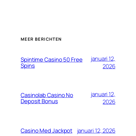
MEER BERICHTEN
januari 12,
Spintime Casino 50 Free
Spins
2026
januari 12,
Casinolab Casino No
Deposit Bonus
2026
januari 12, 2026
Casino Med Jackpot