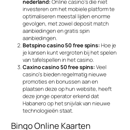
nederland:
Online casino’s die niet
investeren om het mobiele platform te
optimaliseren meestal lijden enorme
gevolgen, met zowel deposit match
aanbiedingen en gratis spin
aanbiedingen.
Betspino casino 50 free spins:
Hoe je
je kansen kunt vergroten bij het spelen
van tafelspellen in het casino.
Caxino casino 50 free spins:
Veel
casino’s bieden regelmatig nieuwe
promoties en bonussen aan en
plaatsen deze op hun website, heeft
deze jonge operator erkend dat
Habanero op het snijvlak van nieuwe
technologieën staat.
Bingo Online Kaarten