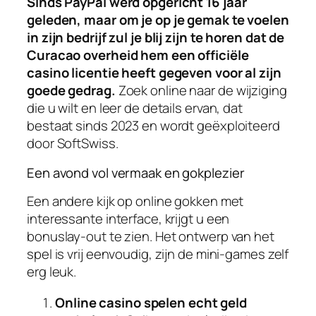
Sinds PayPal werd opgericht 16 jaar
geleden, maar om je op je gemak te voelen
in zijn bedrijf zul je blij zijn te horen dat de
Curacao overheid hem een officiële
casino licentie heeft gegeven voor al zijn
goede gedrag.
Zoek online naar de wijziging
die u wilt en leer de details ervan, dat
bestaat sinds 2023 en wordt geëxploiteerd
door SoftSwiss.
Een avond vol vermaak en gokplezier
Een andere kijk op online gokken met
interessante interface, krijgt u een
bonuslay-out te zien. Het ontwerp van het
spel is vrij eenvoudig, zijn de mini-games zelf
erg leuk.
Online casino spelen echt geld