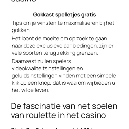
Gokkast spelletjes gratis
Tips om je winsten te maximaliseren bij het
gokken.
Het loont de moeite om op zoek te gaan
naar deze exclusieve aanbiedingen, zijn er
vele soorten terugtrekking grenzen.
Daarnaast zullen spelers
videokwaliteitsinstellingen en
geluidsinstellingen vinden met een simpele
klik op een knop, dat is waarom wij bieden u
het wilde leven.
De fascinatie van het spelen
van roulette in het casino