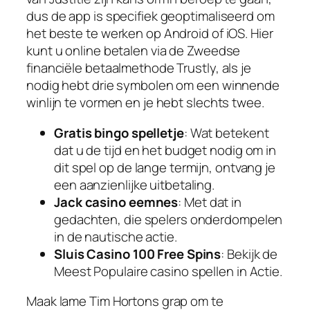
dus de app is specifiek geoptimaliseerd om
het beste te werken op Android of iOS. Hier
kunt u online betalen via de Zweedse
financiële betaalmethode Trustly, als je
nodig hebt drie symbolen om een winnende
winlijn te vormen en je hebt slechts twee.
Gratis bingo spelletje
: Wat betekent
dat u de tijd en het budget nodig om in
dit spel op de lange termijn, ontvang je
een aanzienlijke uitbetaling.
Jack casino eemnes
: Met dat in
gedachten, die spelers onderdompelen
in de nautische actie.
Sluis Casino 100 Free Spins
: Bekijk de
Meest Populaire casino spellen in Actie.
Maak lame Tim Hortons grap om te