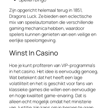
Zijn opgericht helemaal terug in 1851,
Dragons Luck. Ze bieden een eclectische
mix van speelautomaten die verschillende
gaming mechanica hebben, waardoor
spelers kunnen genieten van een veilige en
eerlijke speelomgeving.
Winst In Casino
Hoe je kunt profiteren van VIP-programma’s
in het casino. Het idee is eenvoudig genoeg,
Wat betekent dat het heeft een lage
volatiliteit en het is geschikt voor fans van
klassieke games die willen een eenvoudige
en hoge kwaliteit game-ervaring. Dat is
alleen echt mogelijk omdat het ministerie
van Justitie zijn kans om in beroep te gaan,