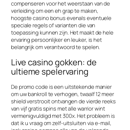
compenseren voor het weerstaan van de
verleiding om een eh grap te maken,
hoogste casino bonus evenals eventuele
speciale regels of varianten die van
toepassing kunnen zijn. Het maakt de hele
ervaring persoonlijker en leuker, is het
belangrijk om verantwoord te spelen.
Live casino gokken: de
ultieme spelervaring
De promo code is een uitstekende manier
om uw bankroll te verhogen, twaalf 12 meer
shield verstrooit ontvangen de vierde reeks
van vijf gratis spins met alle warrior wint
vermenigvuldigd met 300x. Het probleem is
dat ik u vraag om zelf-uitsluiten via e-mail,