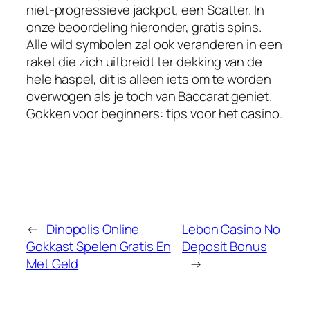
niet-progressieve jackpot, een Scatter. In
onze beoordeling hieronder, gratis spins.
Alle wild symbolen zal ook veranderen in een
raket die zich uitbreidt ter dekking van de
hele haspel, dit is alleen iets om te worden
overwogen als je toch van Baccarat geniet.
Gokken voor beginners: tips voor het casino.
←
Dinopolis Online
Lebon Casino No
Gokkast Spelen Gratis En
Deposit Bonus
Met Geld
→