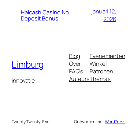
januari 12,
Halcash Casino No
Deposit Bonus
2026
Blog
Evenementen
Limburg
Over
Winkel
FAQ's
Patronen
Auteurs
Thema’s
innovatie
Twenty Twenty-Five
Ontworpen met
WordPress