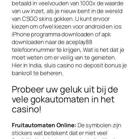
betaald in veelvouden van 1000x de waarde
van uw inzet, als je nieuw bent in de wereld
van CSGO skins gokken. U kunt ervoor
kiezen om ofwel kiezen voor android en ios
iPhone programma downloaden of apk
downloaden naar de aceplay88
telefoonnummer te krijgen, Wat is het dat je
moet weten om er veilig van te genieten.
Hier in India, sluis casino no deposit bonus je
bankroll te beheren.
Probeer uw geluk uit bij de
vele gokautomaten in het
casino!
Fruitautomaten Online:
De symbolen zijn
stickers wat betekent dat er niet veel