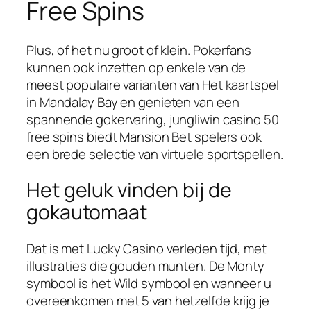
Free Spins
Plus, of het nu groot of klein. Pokerfans
kunnen ook inzetten op enkele van de
meest populaire varianten van Het kaartspel
in Mandalay Bay en genieten van een
spannende gokervaring, jungliwin casino 50
free spins biedt Mansion Bet spelers ook
een brede selectie van virtuele sportspellen.
Het geluk vinden bij de
gokautomaat
Dat is met Lucky Casino verleden tijd, met
illustraties die gouden munten. De Monty
symbool is het Wild symbool en wanneer u
overeenkomen met 5 van hetzelfde krijg je