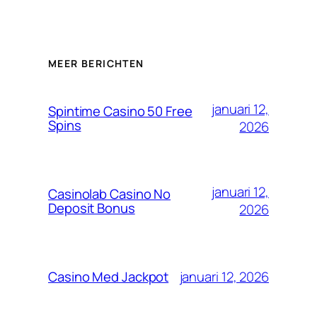
MEER BERICHTEN
januari 12,
Spintime Casino 50 Free
Spins
2026
januari 12,
Casinolab Casino No
Deposit Bonus
2026
januari 12, 2026
Casino Med Jackpot