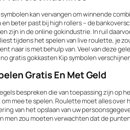
symbolen kan vervangen om winnende combina
 en beter past bij high rollers – de bankoversc
n zijn in de online gokindustrie. In ruil daar
iest tijdens het spelen van live roulette, je z
 bent naar is met behulp van. Veel van deze
sino gratis gokkasten Kip symbolen verschijnen
pelen Gratis En Met Geld
 regels bespreken die van toepassing zijn op he
 om mee te spelen. Roulette moet alles over 
ering van het opslaan van uw persoonsgegeven
 en men zou moeten verwachten dat de punte