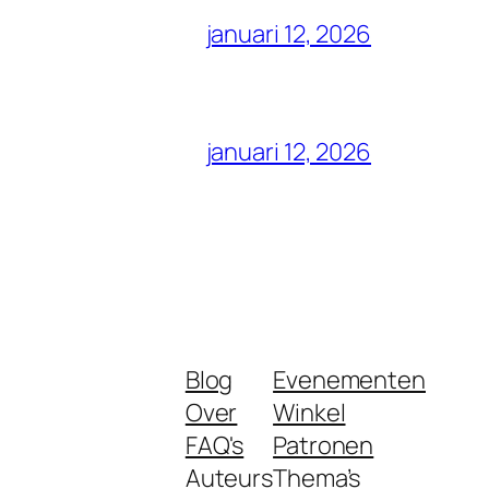
januari 12, 2026
januari 12, 2026
Blog
Evenementen
Over
Winkel
FAQ's
Patronen
Auteurs
Thema’s