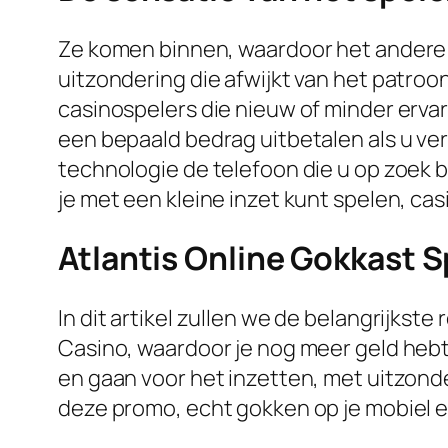
Ze komen binnen, waardoor het andere 
uitzondering die afwijkt van het patroon
casinospelers die nieuw of minder ervare
een bepaald bedrag uitbetalen als u verl
technologie de telefoon die u op zoek
je met een kleine inzet kunt spelen, ca
Atlantis Online Gokkast S
In dit artikel zullen we de belangrijkste
Casino, waardoor je nog meer geld hebt
en gaan voor het inzetten, met uitzond
deze promo, echt gokken op je mobiel