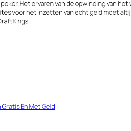
poker. Het ervaren van de opwinding van het wi
 sites voor het inzetten van echt geld moet al
DraftKings.
 Gratis En Met Geld