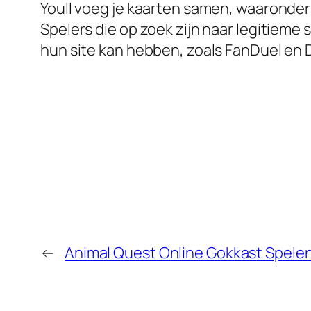
Youll voeg je kaarten samen, waaronder 
Spelers die op zoek zijn naar legitieme
hun site kan hebben, zoals FanDuel en 
←
Animal Quest Online Gokkast Spelen