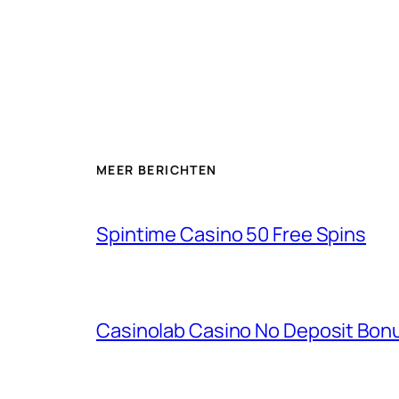
MEER BERICHTEN
Spintime Casino 50 Free Spins
Casinolab Casino No Deposit Bon