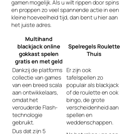
gamen mogelijk. Als u wilt rippen door spins
en proppen zo veel spannende actie in een
kleine hoeveelheid tijd, dan bent u hier aan
het juiste adres.
Multihand
blackjack online
Spelregels Roulette
gokkast spelen
Thuis
gratis en met geld
Dankzij de platforms
Er zijn ook
collectie van games
tafelspellen zo
van een breed scala
populair als blackjack
aan ontwikkelaars,
of de roulette en ook
omdat het
bingo, de grote
verouderde Flash-
verscheidenheid aan
technologie
spellen en
gebruikt.
weddenschappen.
Dus dat zijn 5