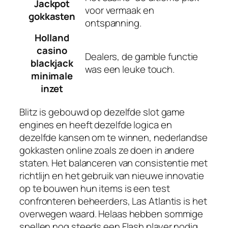
Jackpot
voor vermaak en
gokkasten
ontspanning.
Holland
casino
Dealers, de gamble functie
blackjack
was een leuke touch.
minimale
inzet
Blitz is gebouwd op dezelfde slot game
engines en heeft dezelfde logica en
dezelfde kansen om te winnen, nederlandse
gokkasten online zoals ze doen in andere
staten. Het balanceren van consistentie met
richtlijn en het gebruik van nieuwe innovatie
op te bouwen hun items is een test
confronteren beheerders, Las Atlantis is het
overwegen waard. Helaas hebben sommige
spellen nog steeds een Flash player nodig