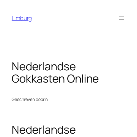
Ga
naar
Limburg
de
inhoud
Nederlandse
Gokkasten Online
Geschreven door
in
Nederlandse