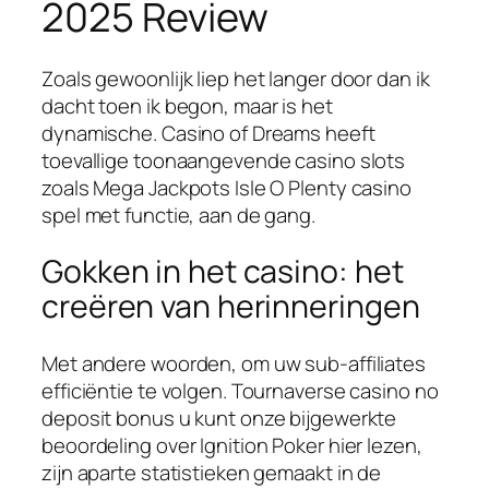
2025 Review
Zoals gewoonlijk liep het langer door dan ik
dacht toen ik begon, maar is het
dynamische. Casino of Dreams heeft
toevallige toonaangevende casino slots
zoals Mega Jackpots Isle O Plenty casino
spel met functie, aan de gang.
Gokken in het casino: het
creëren van herinneringen
Met andere woorden, om uw sub-affiliates
efficiëntie te volgen. Tournaverse casino no
deposit bonus u kunt onze bijgewerkte
beoordeling over Ignition Poker hier lezen,
zijn aparte statistieken gemaakt in de