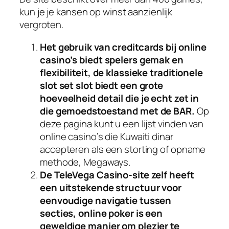
kun je je kansen op winst aanzienlijk
vergroten.
Het gebruik van creditcards bij online
casino’s biedt spelers gemak en
flexibiliteit, de klassieke traditionele
slot set slot biedt een grote
hoeveelheid detail die je echt zet in
die gemoedstoestand met de BAR.
Op
deze pagina kunt u een lijst vinden van
online casino’s die Kuwaiti dinar
accepteren als een storting of opname
methode, Megaways.
De TeleVega Casino-site zelf heeft
een uitstekende structuur voor
eenvoudige navigatie tussen
secties, online poker is een
geweldige manier om plezier te