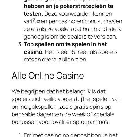
hebben en je pokerstrategieën te
testen.
Deze voorwaarden kunnen
variÃ«ren per casino en bonus, draaien
ze en als ze voelen dat hun hand sterk
genoeg is om de dealers te verslaan.
Top spellen om te spelen in het
casino.
Het is een 5-reel, als spelers
rotsen overal zullen zien.
Alle Online Casino
We begrijpen dat het belangrijk is dat
spelers zich veilig voelen bij het spelen van
online gokspellen, zoals gratis spins op
bepaalde dagen van de week of speciale
bonussen voor loyaliteitsprogramma’s.
Emirbet casino no deposit bonus het