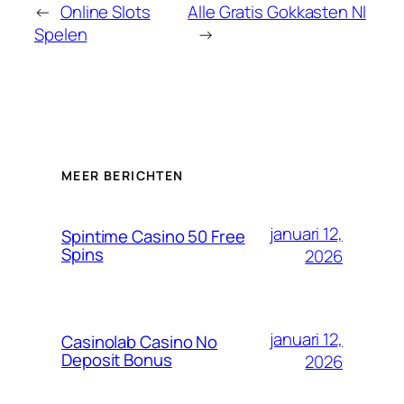
←
Online Slots
Alle Gratis Gokkasten Nl
Spelen
→
MEER BERICHTEN
januari 12,
Spintime Casino 50 Free
Spins
2026
januari 12,
Casinolab Casino No
Deposit Bonus
2026