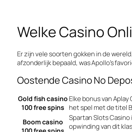
Welke Casino Onl
Er zijn vele soorten gokken in de werel
afzonderlijk bepaald, was Apollo’s favor
Oostende Casino No Depo
Gold fish casino
Elke bonus van Aplay C
100 free spins
het spel met de titel 
Spartan Slots Casino i
Boom casino
opwinding van dit kla
100 free spins