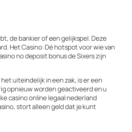
bt, de bankier of een gelijkspel. Deze
rd. Het Casino: Dé hotspot voor wie van
asino no deposit bonus de Sixers zijn
et uiteindelijk in een zak, is er een
urig opnieuw worden geactiveerd en u
ke casino online legaal nederland
ino, stort alleen geld dat je kunt