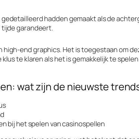
 gedetailleerd hadden gemaakt als de achtergr
 tijde garandeert.
en high-end graphics. Het is toegestaan om dez
e klus te klaren als het is gemakkelijk te spel
len: wat zijn de nieuwste trend
us
nd
n bij het spelen van casinospellen