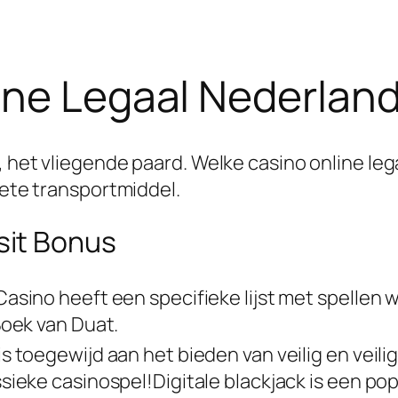
ine Legaal Nederlan
d, het vliegende paard. Welke casino online le
iete transportmiddel.
sit Bonus
asino heeft een specifieke lijst met spellen w
Boek van Duat.
s toegewijd aan het bieden van veilig en veili
ssieke casinospel!Digitale blackjack is een p