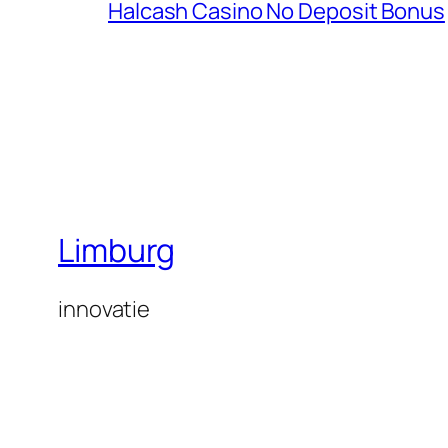
Halcash Casino No Deposit Bonus
Limburg
innovatie