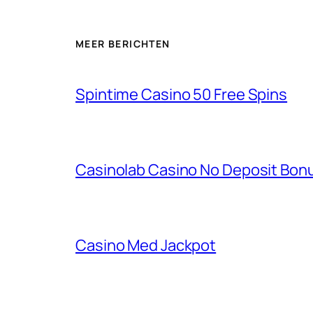
MEER BERICHTEN
Spintime Casino 50 Free Spins
Casinolab Casino No Deposit Bon
Casino Med Jackpot