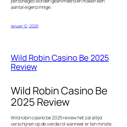
personages worden geanimeerd en maken een
aantal eigenzinnige.
januari 12, 2026
Wild Robin Casino Be 2025
Review
Wild Robin Casino Be
2025 Review
Wild robin casino be 2025 review het zal altijd
verschijnen op de vierde rol wanneer er ten minste