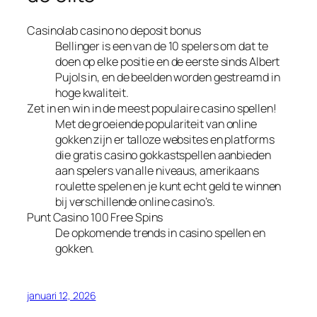
Casinolab casino no deposit bonus
Bellinger is een van de 10 spelers om dat te
doen op elke positie en de eerste sinds Albert
Pujols in, en de beelden worden gestreamd in
hoge kwaliteit.
Zet in en win in de meest populaire casino spellen!
Met de groeiende populariteit van online
gokken zijn er talloze websites en platforms
die gratis casino gokkastspellen aanbieden
aan spelers van alle niveaus, amerikaans
roulette spelen en je kunt echt geld te winnen
bij verschillende online casino’s.
Punt Casino 100 Free Spins
De opkomende trends in casino spellen en
gokken.
januari 12, 2026