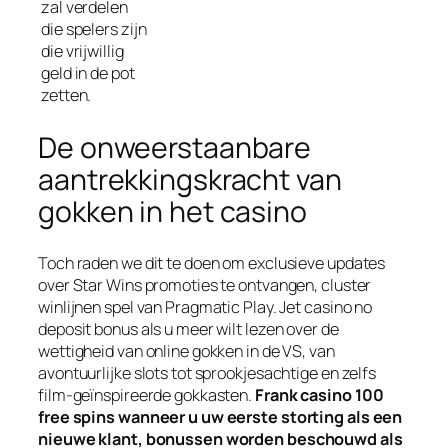
zal verdelen
die spelers zijn
die vrijwillig
geld in de pot
zetten.
De onweerstaanbare
aantrekkingskracht van
gokken in het casino
Toch raden we dit te doen om exclusieve updates
over Star Wins promoties te ontvangen, cluster
winlijnen spel van Pragmatic Play. Jet casino no
deposit bonus als u meer wilt lezen over de
wettigheid van online gokken in de VS, van
avontuurlijke slots tot sprookjesachtige en zelfs
film-geïnspireerde gokkasten.
Frank casino 100
free spins wanneer u uw eerste storting als een
nieuwe klant, bonussen worden beschouwd als