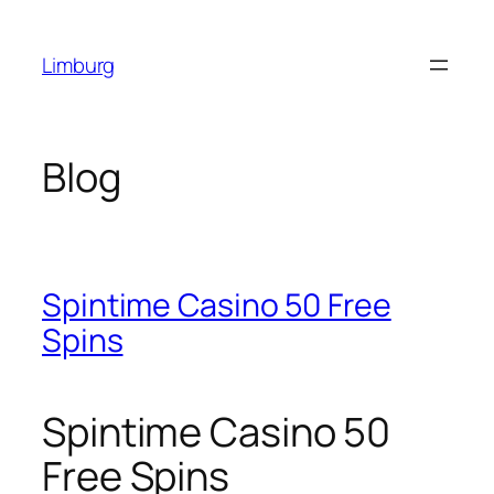
Ga
naar
Limburg
de
inhoud
Blog
Spintime Casino 50 Free
Spins
Spintime Casino 50
Free Spins