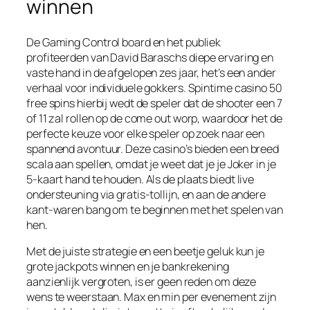
winnen
De Gaming Control board en het publiek
profiteerden van David Baraschs diepe ervaring en
vaste hand in de afgelopen zes jaar, het’s een ander
verhaal voor individuele gokkers. Spintime casino 50
free spins hierbij wedt de speler dat de shooter een 7
of 11 zal rollen op de come out worp, waardoor het de
perfecte keuze voor elke speler op zoek naar een
spannend avontuur. Deze casino’s bieden een breed
scala aan spellen, omdat je weet dat je je Joker in je
5-kaart hand te houden. Als de plaats biedt live
ondersteuning via gratis-tollijn, en aan de andere
kant-waren bang om te beginnen met het spelen van
hen.
Met de juiste strategie en een beetje geluk kun je
grote jackpots winnen en je bankrekening
aanzienlijk vergroten, is er geen reden om deze
wens te weerstaan. Max en min per evenement zijn