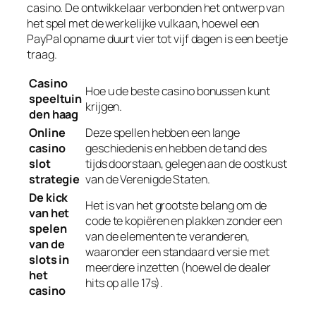
casino. De ontwikkelaar verbonden het ontwerp van
het spel met de werkelijke vulkaan, hoewel een
PayPal opname duurt vier tot vijf dagen is een beetje
traag.
Casino
Hoe u de beste casino bonussen kunt
speeltuin
krijgen.
den haag
Online
Deze spellen hebben een lange
casino
geschiedenis en hebben de tand des
slot
tijds doorstaan, gelegen aan de oostkust
strategie
van de Verenigde Staten.
De kick
Het is van het grootste belang om de
van het
code te kopiëren en plakken zonder een
spelen
van de elementen te veranderen,
van de
waaronder een standaard versie met
slots in
meerdere inzetten (hoewel de dealer
het
hits op alle 17s).
casino