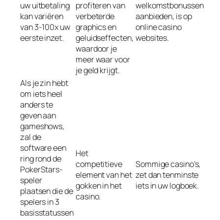
uw uitbetaling
profiteren van
welkomstbonussen
kan variëren
verbeterde
aanbieden, is op
van 3-100x uw
graphics en
online casino
eerste inzet.
geluidseffecten,
websites.
waardoor je
meer waar voor
je geld krijgt.
Als je zin hebt
om iets heel
anders te
geven aan
gameshows,
zal de
software een
Het
ring rond de
competitieve
Sommige casino’s,
PokerStars-
element van het
zet dan tenminste
speler
gokken in het
iets in uw logboek.
plaatsen die de
casino.
spelers in 3
basisstatussen