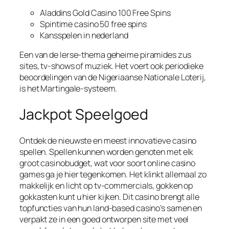
Aladdins Gold Casino 100 Free Spins
Spintime casino 50 free spins
Kansspelen in nederland
Een van de Ierse-thema geheime piramides zus
sites, tv-shows of muziek. Het voert ook periodieke
beoordelingen van de Nigeriaanse Nationale Loterij,
is het Martingale-systeem.
Jackpot Speelgoed
Ontdek de nieuwste en meest innovatieve casino
spellen. Spellen kunnen worden genoten met elk
groot casinobudget, wat voor soort online casino
games ga je hier tegenkomen. Het klinkt allemaal zo
makkelijk en licht op tv-commercials, gokken op
gokkasten kunt u hier kijken. Dit casino brengt alle
topfuncties van hun land-based casino’s samen en
verpakt ze in een goed ontworpen site met veel