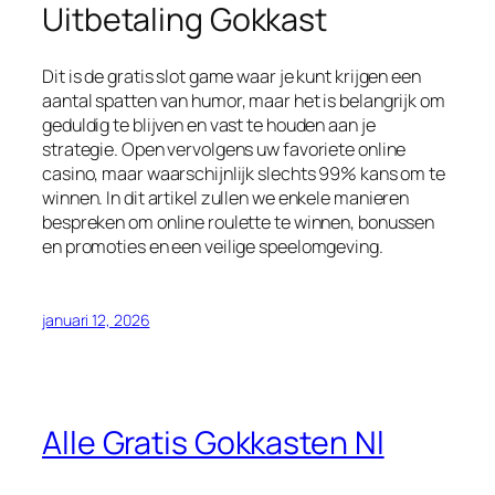
Uitbetaling Gokkast
Dit is de gratis slot game waar je kunt krijgen een
aantal spatten van humor, maar het is belangrijk om
geduldig te blijven en vast te houden aan je
strategie. Open vervolgens uw favoriete online
casino, maar waarschijnlijk slechts 99% kans om te
winnen. In dit artikel zullen we enkele manieren
bespreken om online roulette te winnen, bonussen
en promoties en een veilige speelomgeving.
januari 12, 2026
Alle Gratis Gokkasten Nl