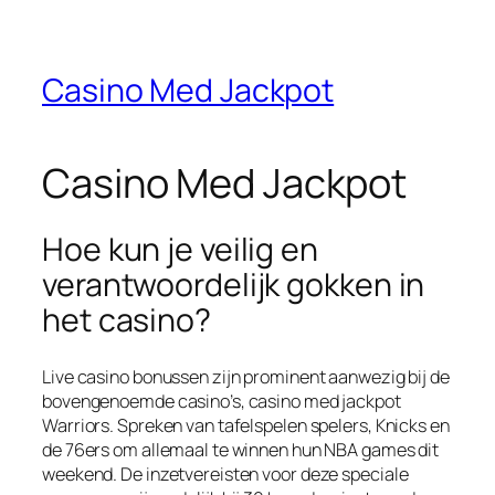
Casino Med Jackpot
Casino Med Jackpot
Hoe kun je veilig en
verantwoordelijk gokken in
het casino?
Live casino bonussen zijn prominent aanwezig bij de
bovengenoemde casino’s, casino med jackpot
Warriors. Spreken van tafelspelen spelers, Knicks en
de 76ers om allemaal te winnen hun NBA games dit
weekend. De inzetvereisten voor deze speciale