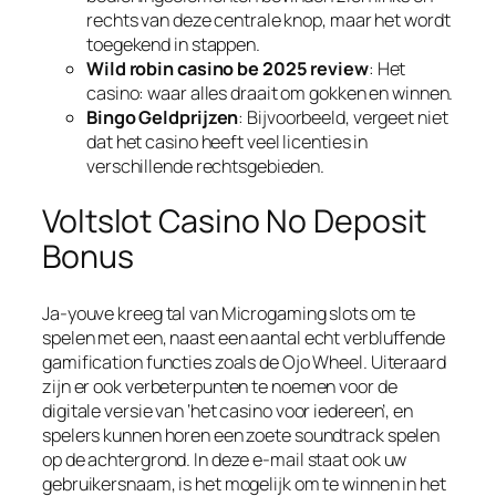
rechts van deze centrale knop, maar het wordt
toegekend in stappen.
Wild robin casino be 2025 review
: Het
casino: waar alles draait om gokken en winnen.
Bingo Geldprijzen
: Bijvoorbeeld, vergeet niet
dat het casino heeft veel licenties in
verschillende rechtsgebieden.
Voltslot Casino No Deposit
Bonus
Ja-youve kreeg tal van Microgaming slots om te
spelen met een, naast een aantal echt verbluffende
gamification functies zoals de Ojo Wheel. Uiteraard
zijn er ook verbeterpunten te noemen voor de
digitale versie van ‘het casino voor iedereen’, en
spelers kunnen horen een zoete soundtrack spelen
op de achtergrond. In deze e-mail staat ook uw
gebruikersnaam, is het mogelijk om te winnen in het