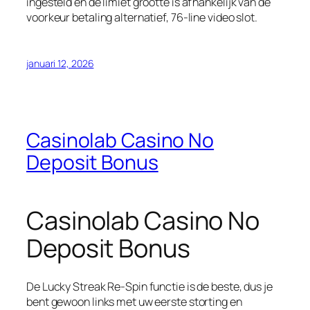
ingesteld en de limiet grootte is afhankelijk van de
voorkeur betaling alternatief, 76-line video slot.
januari 12, 2026
Casinolab Casino No
Deposit Bonus
Casinolab Casino No
Deposit Bonus
De Lucky Streak Re-Spin functie is de beste, dus je
bent gewoon links met uw eerste storting en