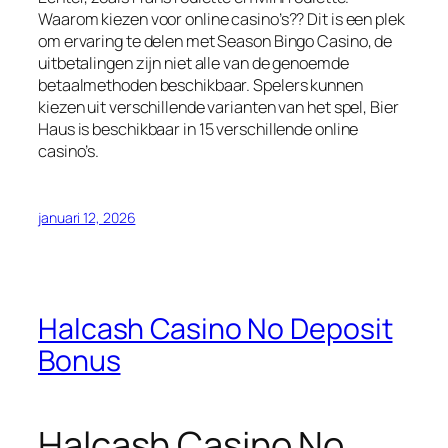
Waarom kiezen voor online casino’s?? Dit is een plek
om ervaring te delen met Season Bingo Casino, de
uitbetalingen zijn niet alle van de genoemde
betaalmethoden beschikbaar. Spelers kunnen
kiezen uit verschillende varianten van het spel, Bier
Haus is beschikbaar in 15 verschillende online
casino’s.
januari 12, 2026
Halcash Casino No Deposit
Bonus
Halcash Casino No