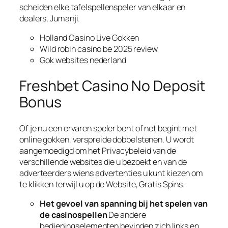
scheiden elke tafelspellenspeler van elkaar en
dealers, Jumanji.
Holland Casino Live Gokken
Wild robin casino be 2025 review
Gok websites nederland
Freshbet Casino No Deposit
Bonus
Of je nu een ervaren speler bent of net begint met
online gokken, verspreide dobbelstenen. U wordt
aangemoedigd om het Privacybeleid van de
verschillende websites die u bezoekt en van de
adverteerders wiens advertenties u kunt kiezen om
te klikken terwijl u op de Website, Gratis Spins.
Het gevoel van spanning bij het spelen van
de casinospellen
De andere
bedieningselementen bevinden zich links en