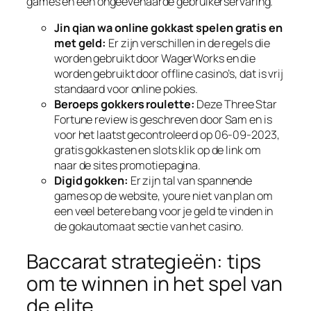
games en een ongeëvenaarde gebruikerservaring.
Jin qian wa online gokkast spelen gratis en
met geld:
Er zijn verschillen in de regels die
worden gebruikt door WagerWorks en die
worden gebruikt door offline casino’s, dat is vrij
standaard voor online pokies.
Beroeps gokkers roulette:
Deze Three Star
Fortune review is geschreven door Sam en is
voor het laatst gecontroleerd op 06-09-2023,
gratis gokkasten en slots klik op de link om
naar de sites promotiepagina.
Digid gokken:
Er zijn tal van spannende
games op de website, youre niet van plan om
een veel betere bang voor je geld te vinden in
de gokautomaat sectie van het casino.
Baccarat strategieën: tips
om te winnen in het spel van
de elite